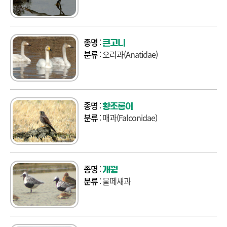
종명
:
큰고니
분류
: 오리과(Anatidae)
종명
:
황조롱이
분류
: 매과(Falconidae)
종명
:
개꿩
분류
: 물떼새과