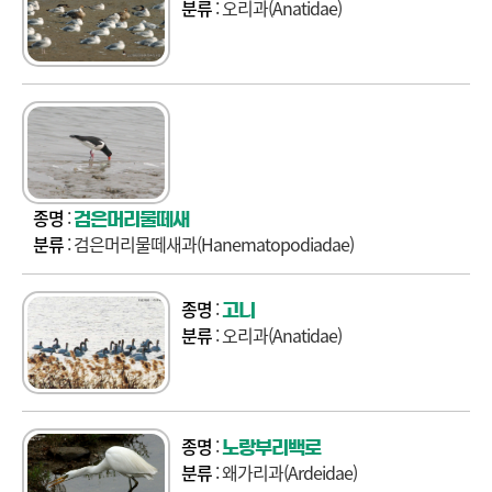
분류
: 오리과(Anatidae)
종명
:
검은머리물떼새
분류
: 검은머리물떼새과(Hanematopodiadae)
종명
:
고니
분류
: 오리과(Anatidae)
종명
:
노랑부리백로
분류
: 왜가리과(Ardeidae)