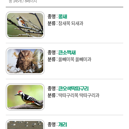
총 145개 / 8페이지
종명
:
콩새
분류
: 참새목 되새과
종명
:
큰소쩍새
분류
: 올빼미목 올빼미과
종명
:
큰오색딱따구리
분류
: 딱따구리목 딱따구리과
종명
:
개리