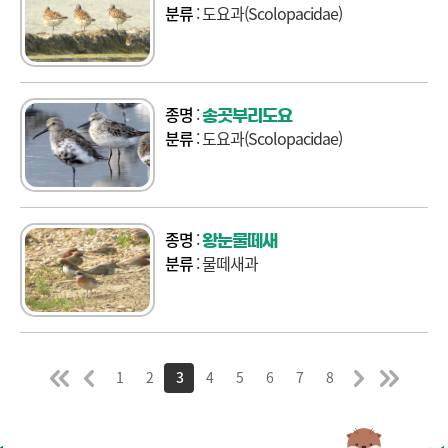
분류
: 도요과(Scolopacidae)
종명
:
송곳부리도요
분류
: 도요과(Scolopacidae)
종명
:
왕눈물떼새
분류
: 물떼새과
1
2
3
4
5
6
7
8