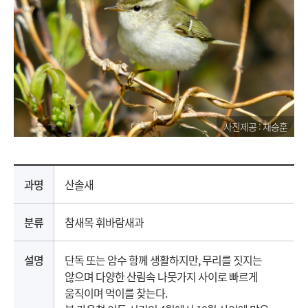
사진제공 : 채승훈
과명
산솔새
분류
참새목 휘바람새과
설명
단독 또는 암수 함께 생활하지만, 무리를 짓지는
않으며 다양한 산림속 나뭇가지 사이로 빠르게
움직이며 먹이를 찾는다.