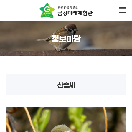
정보마당
산솔새