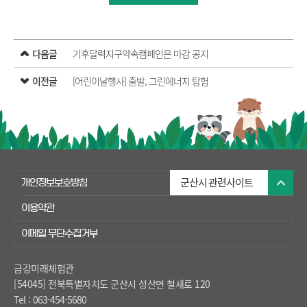
다음글
기후달력지구약속캠페인은 마감 공지
이전글
[어린이날행사] 출발, 그린에너지 탐험
개인정보보호방침
이용약관
이메일 무단수집거부
금강미래체험관
[54045] 전북특별자치도 군산시 성산면 철새로 120
Tel :
063-454-5680